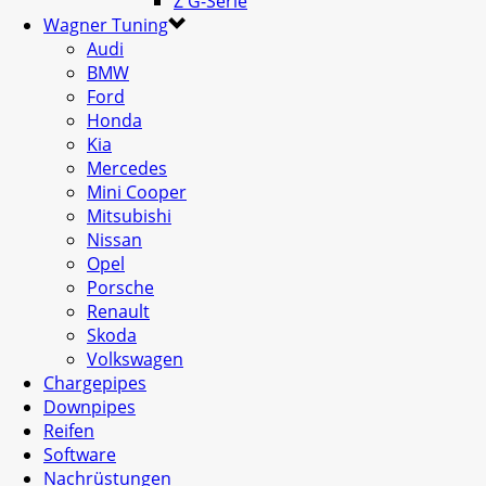
Z G-Serie
Wagner Tuning
Audi
BMW
Ford
Honda
Kia
Mercedes
Mini Cooper
Mitsubishi
Nissan
Opel
Porsche
Renault
Skoda
Volkswagen
Chargepipes
Downpipes
Reifen
Software
Nachrüstungen