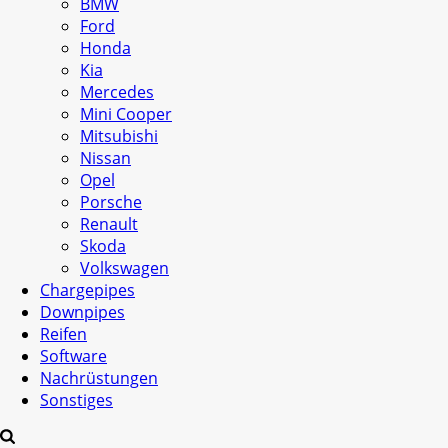
BMW
Ford
Honda
Kia
Mercedes
Mini Cooper
Mitsubishi
Nissan
Opel
Porsche
Renault
Skoda
Volkswagen
Chargepipes
Downpipes
Reifen
Software
Nachrüstungen
Sonstiges