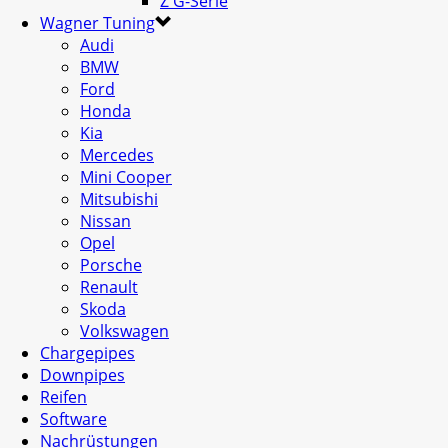
Z G-Serie
Wagner Tuning
Audi
BMW
Ford
Honda
Kia
Mercedes
Mini Cooper
Mitsubishi
Nissan
Opel
Porsche
Renault
Skoda
Volkswagen
Chargepipes
Downpipes
Reifen
Software
Nachrüstungen