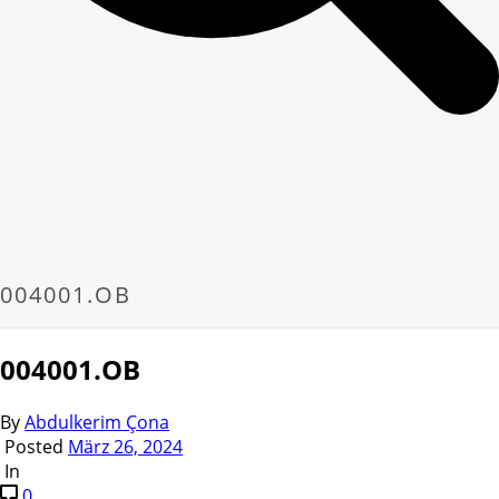
004001.OB
004001.OB
By
Abdulkerim Çona
Posted
März 26, 2024
In
0