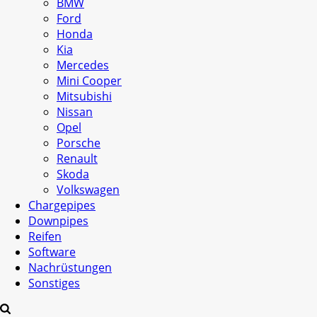
BMW
Ford
Honda
Kia
Mercedes
Mini Cooper
Mitsubishi
Nissan
Opel
Porsche
Renault
Skoda
Volkswagen
Chargepipes
Downpipes
Reifen
Software
Nachrüstungen
Sonstiges