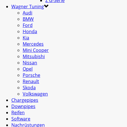
Z G-Serie
Wagner Tuning
Audi
BMW
Ford
Honda
Kia
Mercedes
Mini Cooper
Mitsubishi
Nissan
Opel
Porsche
Renault
Skoda
Volkswagen
Chargepipes
Downpipes
Reifen
Software
Nachrüstungen